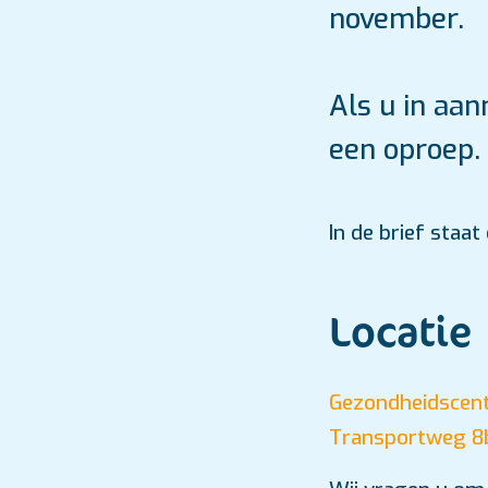
november.
Als u in aa
een oproep. 
In de brief staa
Locatie
Gezondheidscen
Transportweg 8