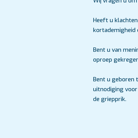
Wij vragen u om 
Heeft u klachten
kortademigheid 
Bent u van menin
oproep gekregen
Bent u geboren t
uitnodiging voo
de griepprik.