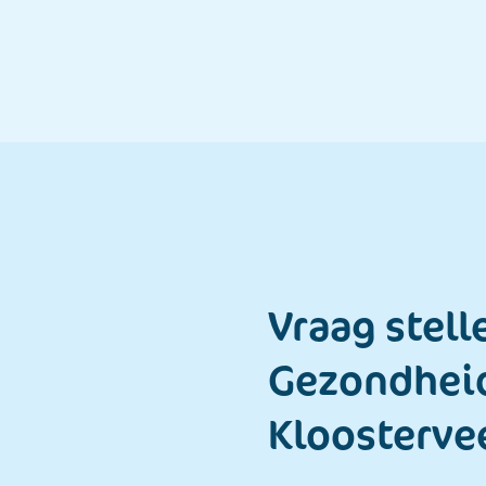
Vraag stell
Gezondhei
Kloosterve