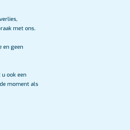
erlies,
raak met ons.
e en geen
t u ook een
lfde moment als