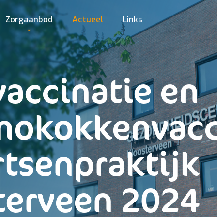
Zorgaanbod
Actueel
Links
vaccinatie en
okokkenvacc
rtsenpraktijk
terveen 2024