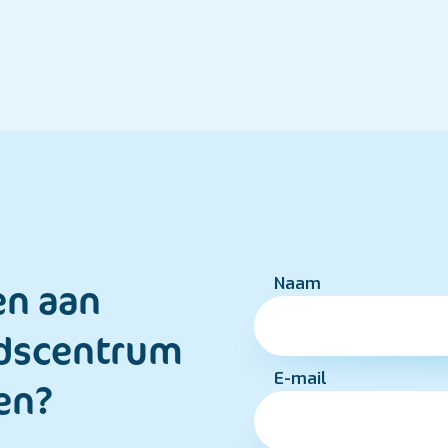
Naam
en aan
ds­centrum
E-mail
en?