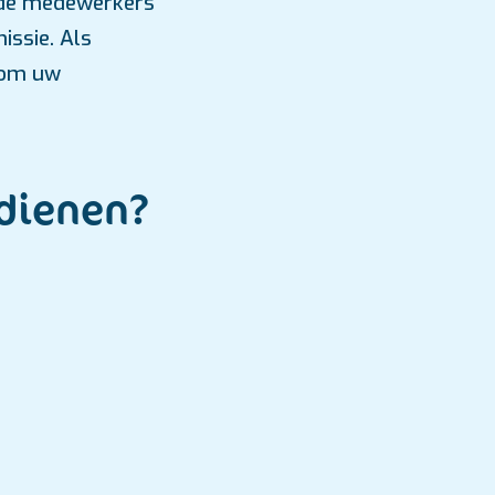
s de medewerkers
issie. Als
d om uw
 dienen?