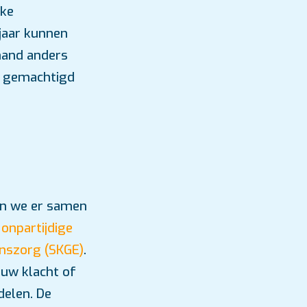
jke
 jaar kunnen
mand anders
l gemachtigd
en we er samen
 onpartijdige
jnszorg (SKGE)
.
 uw klacht of
delen. De