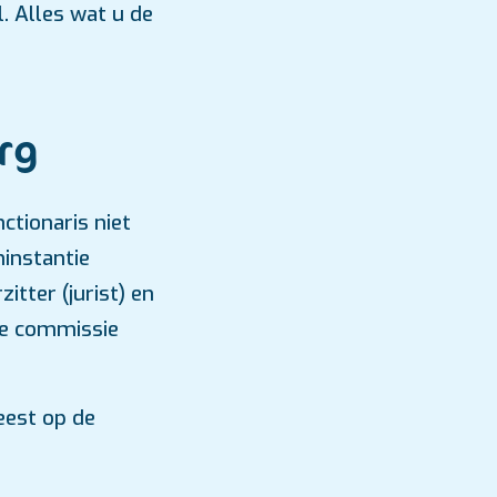
. Alles wat u de
rg
tionaris niet
ninstantie
tter (jurist) en
De commissie
eest op de