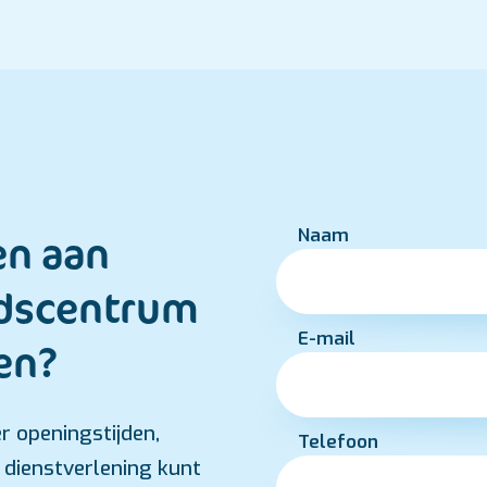
Naam
en aan
ds­centrum
E-mail
en?
r openingstijden,
Telefoon
 dienstverlening kunt