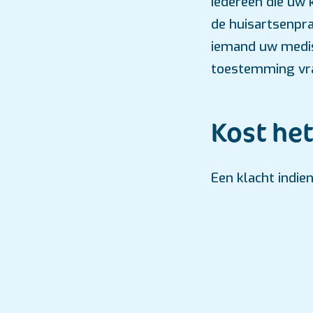
Iedereen die uw
de huisartsenpra
iemand uw medis
toestemming vr
Kost het
Een klacht indie