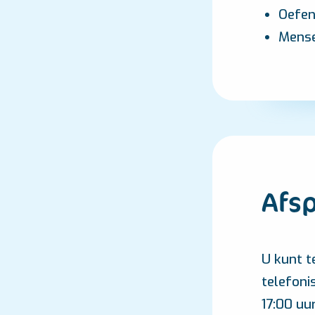
Oefen
Mense
Afs
U kunt t
telefoni
17:00 u