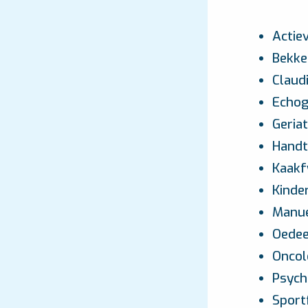
Actiev
Bekke
Claud
Echog
Geriat
Handt
Kaakf
Kinde
Manue
Oedee
Oncol
Psych
Sport