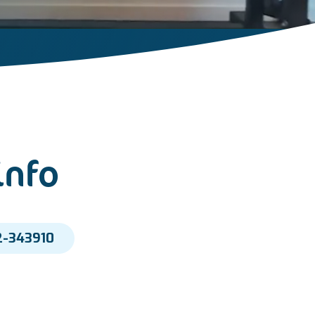
info
-343910