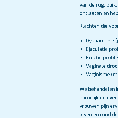
van de rug, buik
ontlasten en he
Klachten die voo
Dyspareunie (pi
Ejaculatie pr
Erectie probl
Vaginale dro
Vaginisme (me
We behandelen in 
namelijk een vee
vrouwen pijn er
leven en rond de