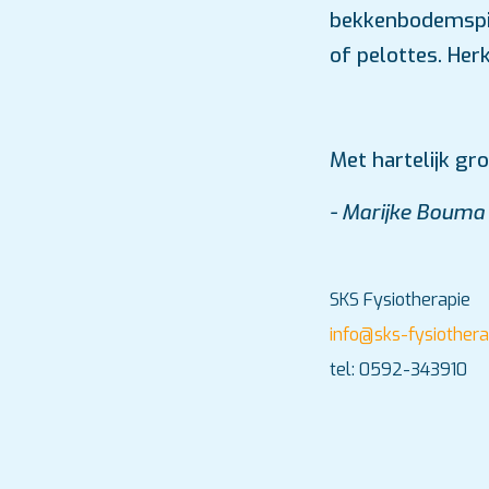
bekkenbodemspie
of pelottes. Her
Met hartelijk g
- Marijke Bouma
SKS Fysiotherapie
info@sks-fysiothera
tel: 0592-343910