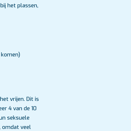
bij het plassen,
r komen)
et vrijen. Dit is
eer 4 van de 10
hun seksuele
k, omdat veel