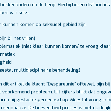
, bekkenbodem en de heup. Hierbij horen disfuncties 
bben van seks.
r kunnen komen op seksueel gebied zijn:
jn bij het vrijen)
oblematiek (niet klaar kunnen komen/ te vroeg klaa
ematiek
ogheid
estal multidisciplinaire behandeling)
dit artikel de klacht “Dyspareunie” oftewel, pijn bij h
l voorkomend probleem. Uit cijfers blijkt dat ongev
varen bij geslachtsgemeenschap. Meestal vroeg in 
 menopauze. De hoeveelheid precies is niet duidelij