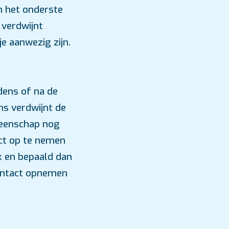
en het onderste
n verdwijnt
e aanwezig zijn.
jdens of na de
ms verdwijnt de
meenschap nog
act op te nemen
k en bepaald dan
contact opnemen