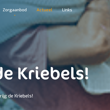
Zorgaanbod
Actueel
Links
de Kriebels!
rijg de Kriebels!