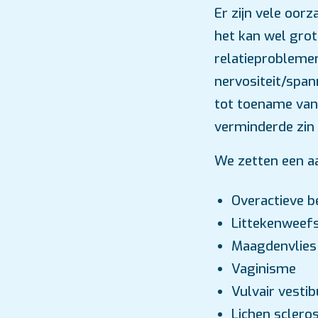
Er zijn vele oor
het kan wel grote
relatieproblemen.
nervositeit/span
tot toename van
verminderde zin 
We zetten een aa
Overactieve b
Littekenweefse
Maagdenvlies 
Vaginisme
Vulvair vestibu
Lichen sclero